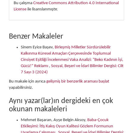
Bu çalışma
Creative Commons Attribution 4.0 International
License
ile lisanslanmıştır.
Benzer Makaleler
Sinem Eyice Başev,
Birleşmiş Milletler Sürdürülebilir
Kalkınma Küresel Amaçları Çerçevesinde Toplumsal
Cinsiyet Eşitliği İncelenmesi Vaka Analizi: “Beko Kadının İşi,
Gücü!” Reklamı
,
Sosyal, Beşeri ve İdari Bilimler Dergisi: Cilt
7 Sayı 3 (2024)
Bu makale için ayrıca
gelişmiş bir benzerlik araması başlat
yapabilirsiniz.
Aynı yazar(lar)ın dergideki en çok
okunan makaleleri
Mehmet Başaran, Ayşe Belgin Aksoy,
Baba-Çocuk
Etkileşimi: İtiş Kakış Oyun Kalitesi Gözlem Formunun
Uyarlama Çalışması
,
Sosyal, Beşeri ve İdari Bilimler Dergisi: