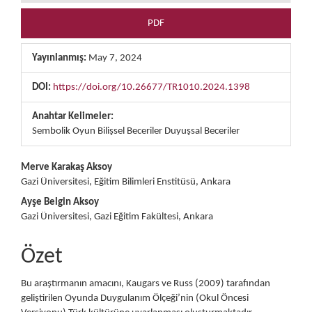
PDF
Yayınlanmış:
May 7, 2024
DOI:
https://doi.org/10.26677/TR1010.2024.1398
Anahtar Kelimeler:
Sembolik Oyun Bilişsel Beceriler Duyuşsal Beceriler
##plugins.themes.bootstrap3.ar
Merve Karakaş Aksoy
Gazi Üniversitesi, Eğitim Bilimleri Enstitüsü, Ankara
Ayşe Belgin Aksoy
Gazi Üniversitesi, Gazi Eğitim Fakültesi, Ankara
Özet
Bu araştırmanın amacını, Kaugars ve Russ (2009) tarafından
geliştirilen Oyunda Duygulanım Ölçeği’nin (Okul Öncesi