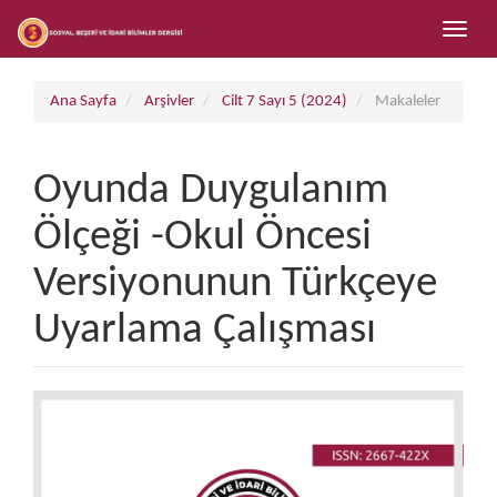
##plugins.themes.bootstrap3.accessible_menu.main_navigation##
Toggle
##plugins.themes.bootstrap3.accessible_menu.main_content##
naviga
##plugins.themes.bootstrap3.accessible_menu.sidebar##
Ana Sayfa
Arşivler
Cilt 7 Sayı 5 (2024)
Makaleler
Oyunda Duygulanım
Ölçeği -Okul Öncesi
Versiyonunun Türkçeye
Uyarlama Çalışması
##plugins.themes.bootstrap3.art