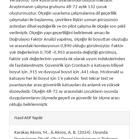
Versiyonu) Türk kültürüne uyarlanması oluşturmaktadır.
Araştırmanın çalışma grubunu 48-72 aylık 132 çocuk
oluşturmuştur. Ölçeğin uyarlama çalışmalarına dil geçerlilik
çalışmaları ile başlanmış, çevirilere ilişkin uzman görüşünün
ardından dilsel eşdeğerlik ve ön pilot çalışma ile ölçeğe son şekli
verilmiştir. Ölçeğin yapı geçerliliğini belirlemek amacı ile
Doğrulayıcı Faktör Analizi yapılmış, ölçeğin iki boyuttan oluştuğu
ve arasındaki korelasyonun 0,890 olduğu görülmüştür. Faktör
yük değerlerinin 0,708 -0,903 arasında değiştiği görülmüş,
faktör yük değerlerinin yanında ek olarak uyum indekslerinden
de faydalanılmıştır. Güvenirlik için Cronbach α katsayısı bilişsel
boyut için ,915 ve duyuşsal boyut için ,441 olup, Mcdonald ω
katsayısı her iki boyut için 1’e yakındır. Test tekrar test ve
puanlayıcılar arası güvenirlik katsayıları da anlamlı ve yüksek
düzeydedir. Ölçeğin 48-72 ay arasındaki çocukların oyunda
duygulanımlarını ölçmede geçerli ve güvenilir bir ölçme aracı
olduğu belirlenmiştir.
##plugins.themes.bootstrap3.art
Nasıl Atıf Yapılır
Karakaş Aksoy, M., & Aksoy, A. B. (2024). Oyunda