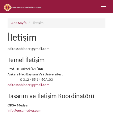
##plugins.themes.bootstrap3.accessible_menu.main_navigation##
Toggle
##plugins.themes.bootstrap3.accessible_menu.main_content##
naviga
##plugins.themes.bootstrap3.accessible_menu.sidebar##
Ana Sayfa
İletişim
İletişim
editor.sobibder@gmail.com
Temel İletişim
Prof. Dr. Yüksel ÖZTÜRK
Ankara Hacı Bayram Veli Üniversitesi,
0 312 485 14 60/103
Telefon
editor.sobibder@gmail.com
Tasarım ve İletişim Koordinatörü
ORSA Medya
info@orsamedya.com