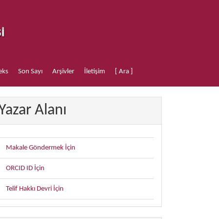
eks
Son Sayı
Arşivler
İletişim
[ Ara ]
Yazar Alanı
Makale Göndermek İçin
ORCID ID İçin
Telif Hakkı Devri İçin