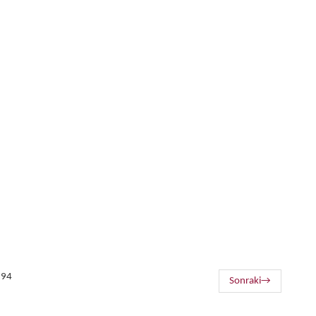
 94
Sonraki
→