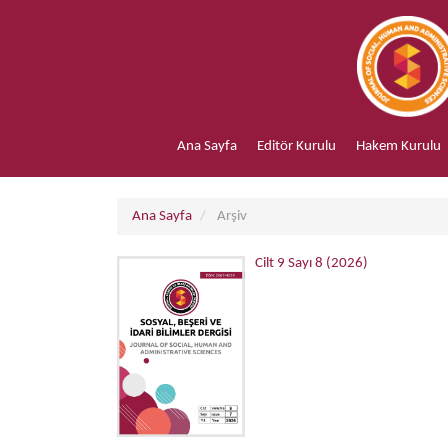
##plugins.themes.bootstrap3.accessible_menu.main_navigation##
##plugins.themes.bootstrap3.accessible_menu.main_content##
##plugins.themes.bootstrap3.accessible_menu.sidebar##
Ana Sayfa
Editör Kurulu
Hakem Kurulu
Ana Sayfa
Arşiv
Cilt 9 Sayı 8 (2026)