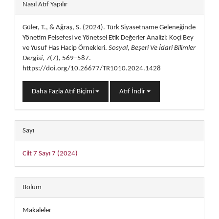
##plugins.themes.bootstrap3.art
Nasıl Atıf Yapılır
Güler, T., & Ağraş, S. (2024). Türk Siyasetname Geleneğinde
Yönetim Felsefesi ve Yönetsel Etik Değerler Analizi: Koçi Bey
ve Yusuf Has Hacip Örnekleri.
Sosyal, Beşeri Ve İdari Bilimler
Dergisi
,
7
(7), 569–587.
https://doi.org/10.26677/TR1010.2024.1428
Daha Fazla Atıf Biçimi
Atıf İndir
Sayı
Cilt 7 Sayı 7 (2024)
Bölüm
Makaleler