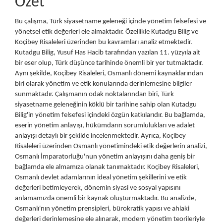
Özet
Bu çalışma, Türk siyasetname geleneği içinde yönetim felsefesi ve
yönetsel etik değerleri ele almaktadır. Özellikle Kutadgu Bilig ve
Koçibey Risaleleri üzerinden bu kavramları analiz etmektedir.
Kutadgu Bilig, Yusuf Has Hacib tarafından yazılan 11. yüzyıla ait
bir eser olup, Türk düşünce tarihinde önemli bir yer tutmaktadır.
Aynı şekilde, Koçibey Risaleleri, Osmanlı dönemi kaynaklarından
biri olarak yönetim ve etik konularında derinlemesine bilgiler
sunmaktadır. Çalışmanın odak noktalarından biri, Türk
siyasetname geleneğinin köklü bir tarihine sahip olan Kutadgu
Bilig'in yönetim felsefesi içindeki özgün katkılarıdır. Bu bağlamda,
eserin yönetim anlayışı, hükümdarın sorumlulukları ve adalet
anlayışı detaylı bir şekilde incelenmektedir. Ayrıca, Koçibey
Risaleleri üzerinden Osmanlı yönetimindeki etik değerlerin analizi,
Osmanlı İmparatorluğu'nun yönetim anlayışını daha geniş bir
bağlamda ele almamıza olanak tanımaktadır. Koçibey Risaleleri,
Osmanlı devlet adamlarının ideal yönetim şekillerini ve etik
değerleri betimleyerek, dönemin siyasi ve sosyal yapısını
anlamamızda önemli bir kaynak oluşturmaktadır. Bu analizde,
Osmanlı'nın yönetim prensipleri, bürokratik yapısı ve ahlaki
değerleri derinlemesine ele alınarak, modern yönetim teorileriyle