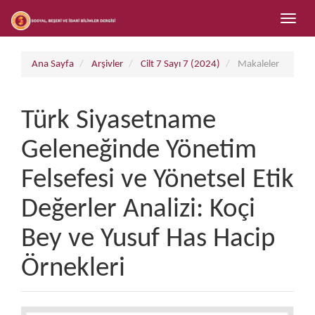
##plugins.themes.bootstrap3.accessible_menu.main_navigation##
Toggle
##plugins.themes.bootstrap3.accessible_menu.main_content##
naviga
##plugins.themes.bootstrap3.accessible_menu.sidebar##
Ana Sayfa
Arşivler
Cilt 7 Sayı 7 (2024)
Makaleler
Türk Siyasetname
Geleneğinde Yönetim
Felsefesi ve Yönetsel Etik
Değerler Analizi: Koçi
Bey ve Yusuf Has Hacip
Örnekleri