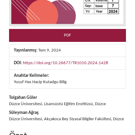
PDF
Yayınlanmış:
Tem 9, 2024
DOI:
https://doi.org/10.26677/TR1010.2024.1428
Anahtar Kelimeler:
Yusuf Has Hacip Kutadgu Bilig
##plugins.themes.bootstrap3.ar
Tolgahan Güler
Düzce Üniversitesi, Lisansüstü Eğitim Enstitüsü, Düzce
Süleyman Ağraş
Düzce Üniversitesi, Akçakoca Bey Siyasal Bilgiler Fakültesi, Düzce