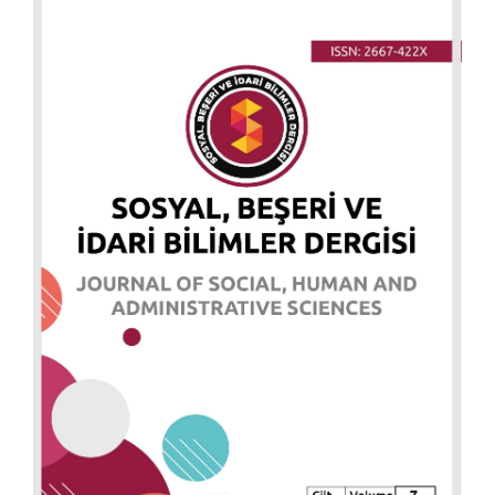
##plugins.themes.bootstrap3.art