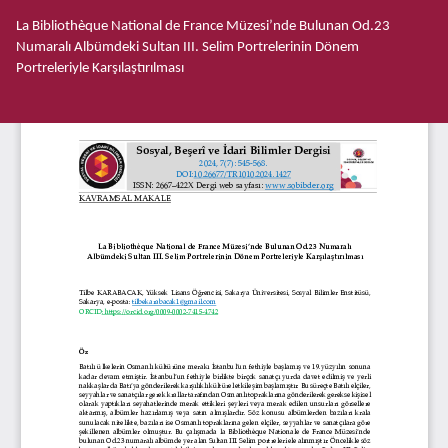
Makale
La Bibliothèque National de France Müzesi’nde Bulunan Od.23
Detayına
Numaralı Albümdeki Sultan III. Selim Portrelerinin Dönem
Dönün
Portreleriyle Karşılaştırılması
İnd
PD
İnd