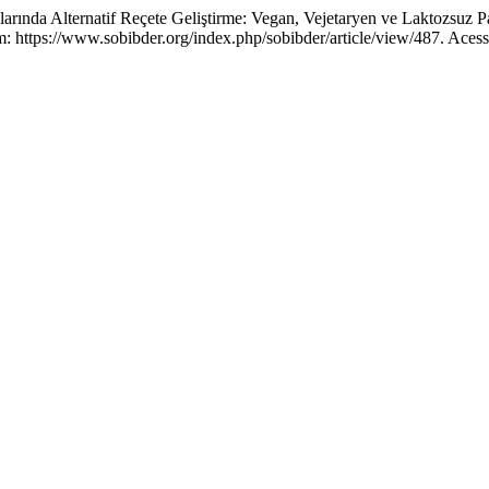
 Alternatif Reçete Geliştirme: Vegan, Vejetaryen ve Laktozsuz P
https://www.sobibder.org/index.php/sobibder/article/view/487. Acess