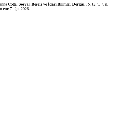
anna Cotta.
Sosyal, Beşeri ve İdari Bilimler Dergisi
,
[S. l.]
, v. 7, n.
o em: 7 ağu. 2026.