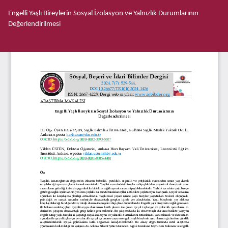
Makale
Engelli Yaşlı Bireylerin Sosyal İzolasyon ve Yalnızlık Durumlarının
Detayına
Değerlendirilmesi
Dönün
İnd
PD
İnd